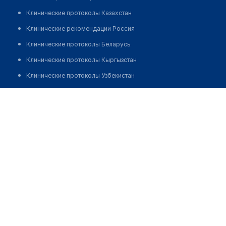
Клинические протоколы Казахстан
Клинические рекомендации Россия
Клинические протоколы Беларусь
Клинические протоколы Кыргызстан
Клинические протоколы Узбекистан
Клинические протоколы диагностики и лечения
Аптека на Бурова 19
Обзоры мировой медицинской периодики
Позвонить
Заболевания: обзорные статьи
Новости здравоохранения
Медикаменты
Лабораторные показатели
Медицинские термины
Мобильные приложения
клиникам