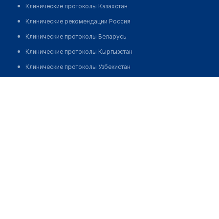
Клинические протоколы Казахстан
Клинические рекомендации Россия
Клинические протоколы Беларусь
Клинические протоколы Кыргызстан
Клинические протоколы Узбекистан
Клинические протоколы диагностики и лечения
Аптека "FARIDA RASUL FARM"
Обзоры мировой медицинской периодики
Позвонить
Заболевания: обзорные статьи
Новости здравоохранения
Медикаменты
Лабораторные показатели
Медицинские термины
Мобильные приложения
клиникам
МИС для клиники