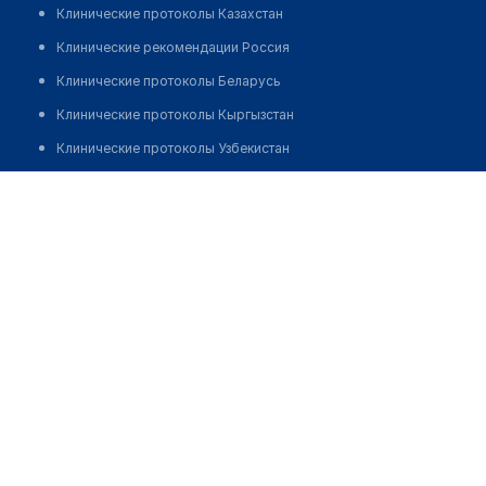
Клинические протоколы Казахстан
Клинические рекомендации Россия
Клинические протоколы Беларусь
Клинические протоколы Кыргызстан
Клинические протоколы Узбекистан
Клинические протоколы диагностики и лечения
Медицинская лаборатория "INVIVO"
Обзоры мировой медицинской периодики
Позвонить
Заболевания: обзорные статьи
Новости здравоохранения
Медикаменты
Лабораторные показатели
Медицинские термины
Мобильные приложения
клиникам
МИС для клиники