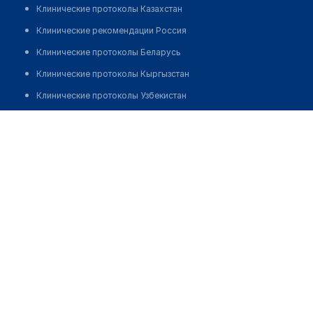
Клинические протоколы Казахстан
Клинические рекомендации Россия
Клинические протоколы Беларусь
Клинические протоколы Кыргызстан
Клинические протоколы Узбекистан
Клинические протоколы диагностики и лечения
Оптика "МЕДОПТИКА"
Обзоры мировой медицинской периодики
Позвонить
Заболевания: обзорные статьи
Новости здравоохранения
Медикаменты
Лабораторные показатели
Медицинские термины
Мобильные приложения
клиникам
МИС для клиники