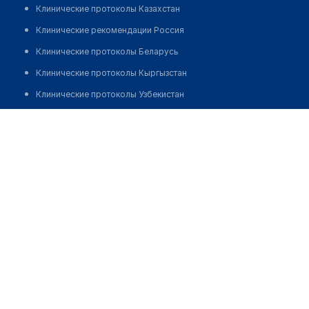
Клинические протоколы Казахстан
Клинические рекомендации Россия
Клинические протоколы Беларусь
Клинические протоколы Кыргызстан
Клинические протоколы Узбекистан
Клинические протоколы диагностики и лечения
Аптека №19 "ФАРМАЦИЯ"
Обзоры мировой медицинской периодики
Позвонить
Заболевания: обзорные статьи
Новости здравоохранения
Медикаменты
Лабораторные показатели
Медицинские термины
Мобильные приложения
клиникам
МИС для клиники