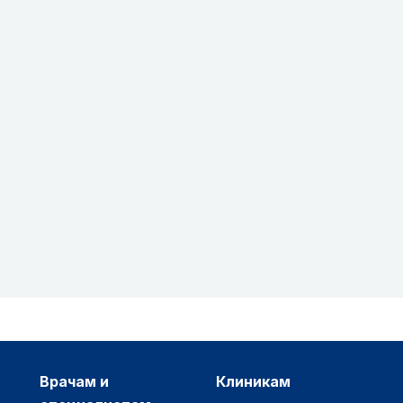
врачам и
клиникам