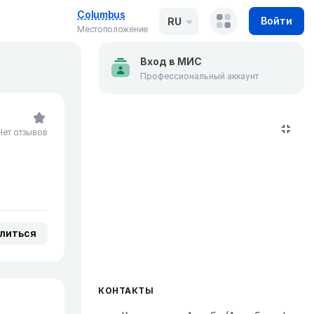
Columbus
Войти
RU
Местоположение
Вход в МИС
Профессиональный аккаунт
Нет отзывов
литься
КОНТАКТЫ