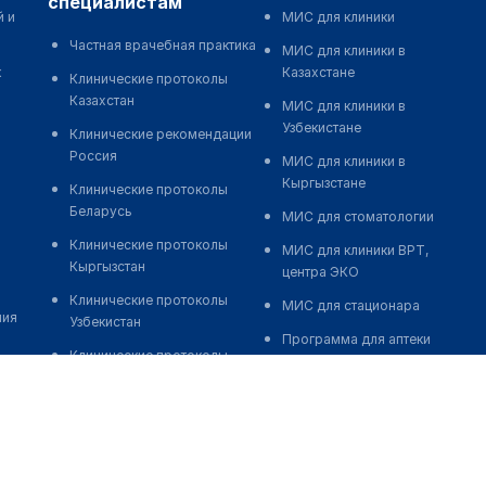
специалистам
й и
МИС для клиники
Частная врачебная практика
МИС для клиники в
к
Казахстане
Клинические протоколы
Казахстан
МИС для клиники в
Узбекистане
Клинические рекомендации
Россия
МИС для клиники в
Кыргызстане
Клинические протоколы
Беларусь
МИС для стоматологии
Клинические протоколы
МИС для клиники ВРТ,
Кыргызстан
центра ЭКО
Клинические протоколы
МИС для стационара
ния
Узбекистан
Программа для аптеки
Клинические протоколы
Автоматизация блока
диагностики и лечения
питания
Обзоры мировой
Реклама и продвижение
медицинской периодики
клиник
Заболевания: обзорные
Разработка сайта клиники