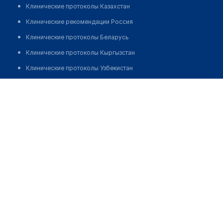
Клинические протоколы Казахстан
Клинические рекомендации Россия
Клинические протоколы Беларусь
Клинические протоколы Кыргызстан
Клинические протоколы Узбекистан
Клинические протоколы диагностики и лечения
Аптека "АПТЕКАРЬ"
Обзоры мировой медицинской периодики
Позвонить
Заболевания: обзорные статьи
Новости здравоохранения
Медикаменты
Лабораторные показатели
Медицинские термины
Мобильные приложения
клиникам
МИС для клиники