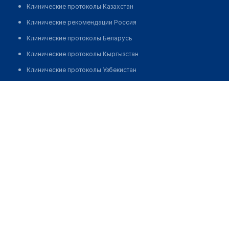
Клинические протоколы Казахстан
Клинические рекомендации Россия
Клинические протоколы Беларусь
Клинические протоколы Кыргызстан
Клинические протоколы Узбекистан
Клинические протоколы диагностики и лечения
Медицинская лаборатория "INVIVO" в мкр 15
Обзоры мировой медицинской периодики
Заболевания: обзорные статьи
Новости здравоохранения
Медикаменты
Лабораторные показатели
Медицинские термины
Мобильные приложения
клиникам
МИС для клиники