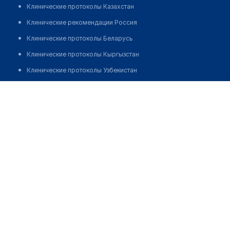
Клинические протоколы Казахстан
Клинические рекомендации Россия
Клинические протоколы Беларусь
Клинические протоколы Кыргызстан
Клинические протоколы Узбекистан
Клинические протоколы диагностики и лечения
Аптека "МЕРУМ КАПИТАЛ" на Бирлашган
Обзоры мировой медицинской периодики
Позвонить
Заболевания: обзорные статьи
Новости здравоохранения
Медикаменты
Лабораторные показатели
Медицинские термины
Мобильные приложения
клиникам
МИС для клиники