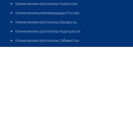
Клинические протоколы Казахстан
Клинические рекомендации Россия
Клинические протоколы Беларусь
Клинические протоколы Кыргызстан
Клинические протоколы Узбекистан
Клинические протоколы диагностики и лечения
Аптека №12 "АЛЬФА-АПТЕКА"
Обзоры мировой медицинской периодики
Позвонить
Заболевания: обзорные статьи
Новости здравоохранения
Медикаменты
Лабораторные показатели
Медицинские термины
Мобильные приложения
клиникам
МИС для клиники