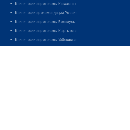
Клинические протоколы Казахстан
Клинические рекомендации Россия
Клинические протоколы Беларусь
Клинические протоколы Кыргызстан
Клинические протоколы Узбекистан
Клинические протоколы диагностики и лечения
Оптика "FOCUS"
Обзоры мировой медицинской периодики
Позвонить
Заболевания: обзорные статьи
Новости здравоохранения
Медикаменты
Лабораторные показатели
Медицинские термины
Мобильные приложения
клиникам
МИС для клиники