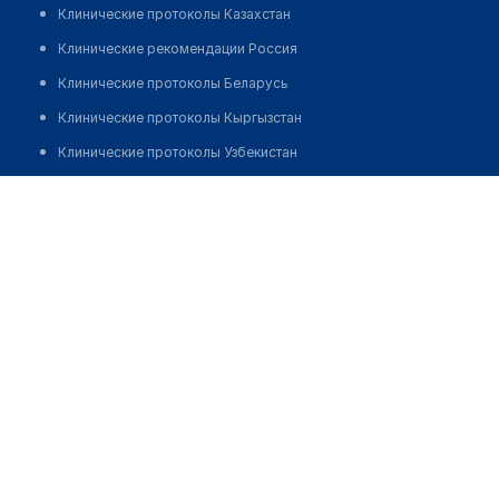
Клинические протоколы Казахстан
Клинические рекомендации Россия
Клинические протоколы Беларусь
Клинические протоколы Кыргызстан
Клинические протоколы Узбекистан
Клинические протоколы диагностики и лечения
Аптека №121 "ФАРМАЦИЯ"
Обзоры мировой медицинской периодики
Позвонить
Заболевания: обзорные статьи
Новости здравоохранения
Медикаменты
Лабораторные показатели
Медицинские термины
Мобильные приложения
клиникам
МИС для клиники