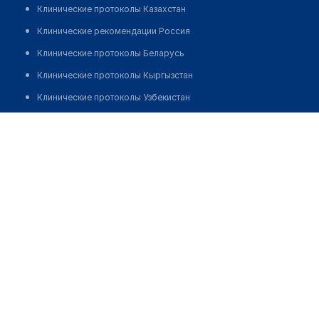
Клинические протоколы Казахстан
Клинические рекомендации Россия
Клинические протоколы Беларусь
Клинические протоколы Кыргызстан
Клинические протоколы Узбекистан
Клинические протоколы диагностики и лечения
Медицинская лаборатория "BABYLAB"
Обзоры мировой медицинской периодики
Позвонить
Заболевания: обзорные статьи
Новости здравоохранения
Медикаменты
Лабораторные показатели
Медицинские термины
Мобильные приложения
клиникам
МИС для клиники