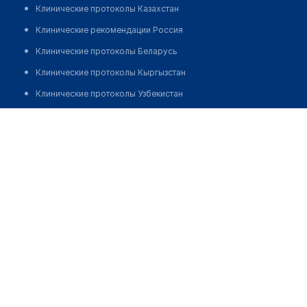
Клинические протоколы Казахстан
Клинические рекомендации Россия
Клинические протоколы Беларусь
Клинические протоколы Кыргызстан
Клинические протоколы Узбекистан
Клинические протоколы диагностики и лечения
Аптека "EUROPHARMA" на Тимирязева
Обзоры мировой медицинской периодики
Позвонить
Заболевания: обзорные статьи
Новости здравоохранения
Медикаменты
Лабораторные показатели
Медицинские термины
Мобильные приложения
клиникам
МИС для клиники