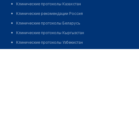
Клинические протоколы Казахстан
Клинические рекомендации Россия
Клинические протоколы Беларусь
Клинические протоколы Кыргызстан
Клинические протоколы Узбекистан
Клинические протоколы диагностики и лечения
Оптика ИП "ТАХМАЗОВ"
Обзоры мировой медицинской периодики
Позвонить
Заболевания: обзорные статьи
Новости здравоохранения
Медикаменты
Лабораторные показатели
Медицинские термины
Мобильные приложения
клиникам
МИС для клиники