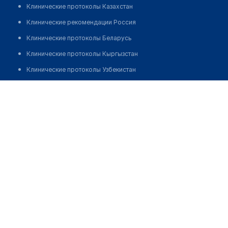
Клинические протоколы Казахстан
Клинические рекомендации Россия
Клинические протоколы Беларусь
Клинические протоколы Кыргызстан
Клинические протоколы Узбекистан
Клинические протоколы диагностики и лечения
Аптека ТОО "Керей Фарм" на Горняков
Обзоры мировой медицинской периодики
Позвонить
Заболевания: обзорные статьи
Новости здравоохранения
Медикаменты
Лабораторные показатели
Медицинские термины
Мобильные приложения
клиникам
МИС для клиники