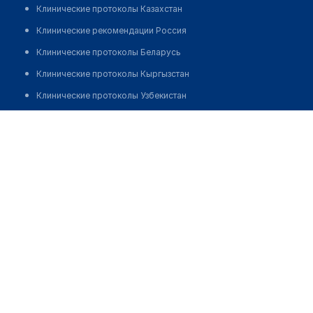
Клинические протоколы Казахстан
Клинические рекомендации Россия
Клинические протоколы Беларусь
Клинические протоколы Кыргызстан
Клинические протоколы Узбекистан
Клинические протоколы диагностики и лечения
Аптека "МУРАТ ФАРМ" №44
Обзоры мировой медицинской периодики
Заболевания: обзорные статьи
Новости здравоохранения
Медикаменты
Лабораторные показатели
Медицинские термины
Мобильные приложения
клиникам
МИС для клиники