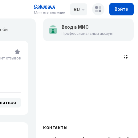
Columbus
Войти
RU
Местоположение
Вход в МИС
к би
Профессиональный аккаунт
Нет отзывов
литься
КОНТАКТЫ