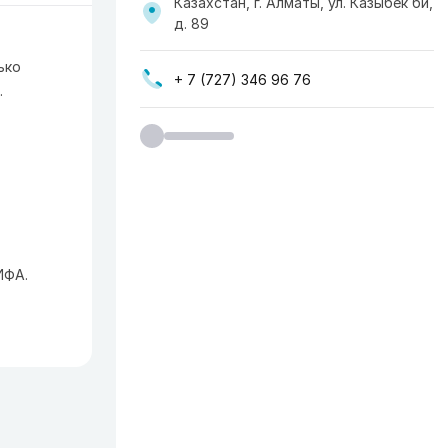
Казахстан, г. Алматы, ул. Казыбек би,
д. 89
ько
+ 7 (727) 346 96 76
.
ИФА.