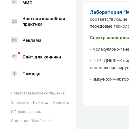
МИС
Лаборатория "M
Частная врачебная
соответствующие 
практика
передовые техноло
Спектр исследов
Реклама
- молекулярно-гене
Сайт для клиники
- ПЦР (ДНК/РНК ви
определение вирус
Помощь
- иммунохимия: го
Пользовательское соглашение
О проекте
Команда
Контакты
ИТ-деятельность
Статистика "MedElement"