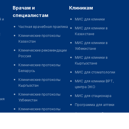
врачам и
клиникам
специалистам
й и
МИС для клиники
Частная врачебная практика
МИС для клиники в
к
Казахстане
Клинические протоколы
Казахстан
МИС для клиники в
Узбекистане
Клинические рекомендации
Россия
МИС для клиники в
Кыргызстане
Клинические протоколы
Беларусь
МИС для стоматологии
Клинические протоколы
МИС для клиники ВРТ,
Кыргызстан
центра ЭКО
Клинические протоколы
МИС для стационара
ния
Узбекистан
Программа для аптеки
Клинические протоколы
Автоматизация блока
диагностики и лечения
питания
Обзоры мировой
Реклама и продвижение