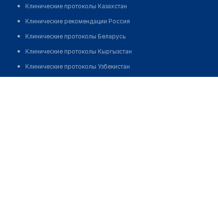
Клинические протоколы Казахстан
Клинические рекомендации Россия
Клинические протоколы Беларусь
Клинические протоколы Кыргызстан
Клинические протоколы Узбекистан
Клинические протоколы диагностики и лечения
Аптека "МИГ ФАРМ" на Калдаякова
Обзоры мировой медицинской периодики
Позвонить
Заболевания: обзорные статьи
Новости здравоохранения
Медикаменты
Лабораторные показатели
Медицинские термины
Мобильные приложения
клиникам
МИС для клиники