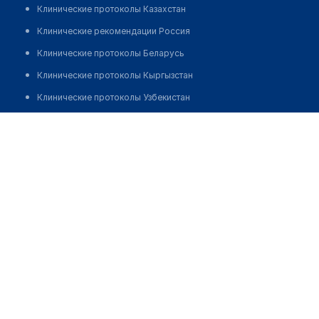
Клинические протоколы Казахстан
Клинические рекомендации Россия
Клинические протоколы Беларусь
Клинические протоколы Кыргызстан
Клинические протоколы Узбекистан
Клинические протоколы диагностики и лечения
Аптека "БИОСФЕРА" в Мамыре
Обзоры мировой медицинской периодики
Позвонить
Заболевания: обзорные статьи
Новости здравоохранения
Медикаменты
Лабораторные показатели
Медицинские термины
Мобильные приложения
клиникам
МИС для клиники