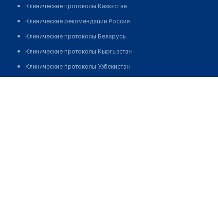
Клинические протоколы Казахстан
Клинические рекомендации Россия
Клинические протоколы Беларусь
Клинические протоколы Кыргызстан
Клинические протоколы Узбекистан
Клинические протоколы диагностики и лечения
Аптека "АС"
Обзоры мировой медицинской периодики
Позвонить
Заболевания: обзорные статьи
Новости здравоохранения
Медикаменты
Лабораторные показатели
Медицинские термины
Мобильные приложения
клиникам
МИС для клиники