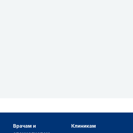
врачам и
клиникам