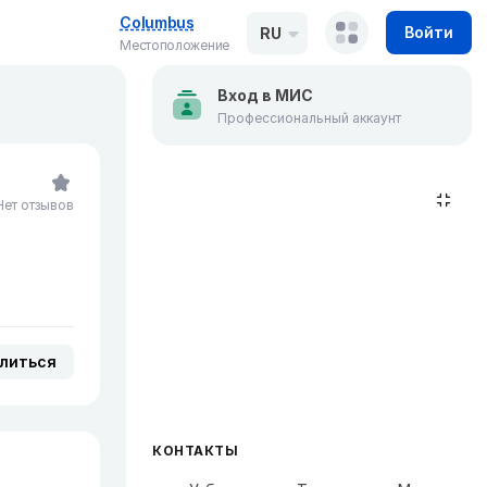
Columbus
Войти
RU
Местоположение
Вход в МИС
Профессиональный аккаунт
Нет отзывов
литься
КОНТАКТЫ