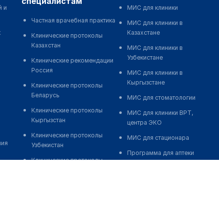
специалистам
й и
МИС для клиники
Частная врачебная практика
МИС для клиники в
к
Казахстане
Клинические протоколы
Казахстан
МИС для клиники в
Узбекистане
Клинические рекомендации
Россия
МИС для клиники в
Кыргызстане
Клинические протоколы
Беларусь
МИС для стоматологии
Клинические протоколы
МИС для клиники ВРТ,
Кыргызстан
центра ЭКО
Клинические протоколы
МИС для стационара
ния
Узбекистан
Программа для аптеки
Клинические протоколы
Автоматизация блока
диагностики и лечения
питания
Обзоры мировой
Реклама и продвижение
медицинской периодики
клиник
Заболевания: обзорные
Разработка сайта клиники