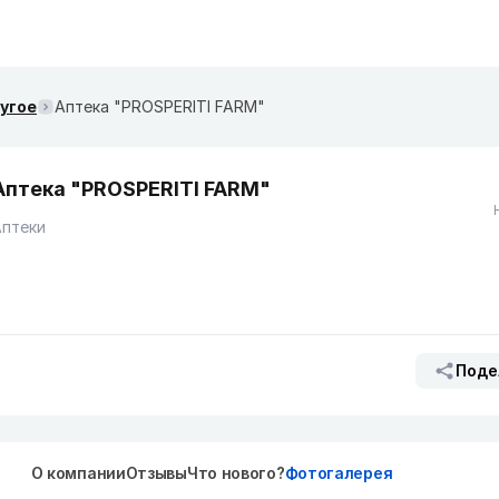
ругое
Аптека "PROSPERITI FARM"
Аптека "PROSPERITI FARM"
Аптеки
Поде
О компании
Отзывы
Что нового?
Фотогалерея