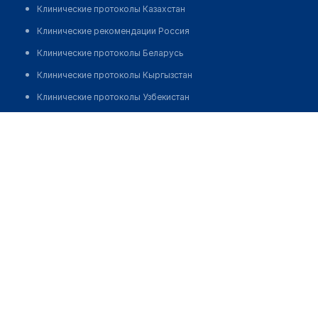
Клинические протоколы Казахстан
Клинические рекомендации Россия
Клинические протоколы Беларусь
Клинические протоколы Кыргызстан
Клинические протоколы Узбекистан
Клинические протоколы диагностики и лечения
Аптека на Жибек Жолы
Обзоры мировой медицинской периодики
Позвонить
Заболевания: обзорные статьи
Новости здравоохранения
Медикаменты
Лабораторные показатели
Медицинские термины
Мобильные приложения
клиникам
МИС для клиники