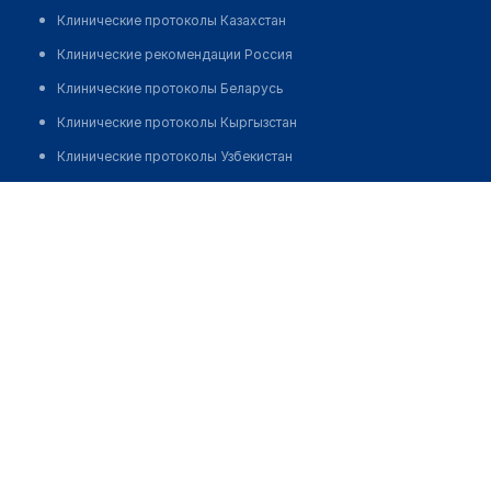
Клинические протоколы Казахстан
Клинические рекомендации Россия
Клинические протоколы Беларусь
Клинические протоколы Кыргызстан
Клинические протоколы Узбекистан
Клинические протоколы диагностики и лечения
НАЦИОНАЛЬНЫЙ НАУЧНЫЙ ЦЕНТР РАЗВИТИЯ
ЗДРАВООХРАНЕНИЯ ИМ. САЛИДАТ КАИРБЕКОВОЙ
Обзоры мировой медицинской периодики
Заболевания: обзорные статьи
Позвонить
Новости здравоохранения
Медикаменты
Лабораторные показатели
Медицинские термины
Мобильные приложения
клиникам