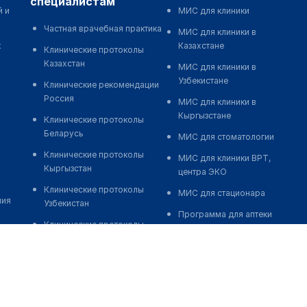
специалистам
й и
МИС для клиники
Частная врачебная практика
МИС для клиники в
к
Казахстане
Клинические протоколы
Казахстан
МИС для клиники в
Узбекистане
Клинические рекомендации
Россия
МИС для клиники в
Кыргызстане
Клинические протоколы
Беларусь
МИС для стоматологии
Клинические протоколы
МИС для клиники ВРТ,
Кыргызстан
центра ЭКО
Клинические протоколы
МИС для стационара
ния
Узбекистан
Программа для аптеки
Клинические протоколы
Автоматизация блока
диагностики и лечения
питания
Обзоры мировой
Реклама и продвижение
медицинской периодики
клиник
Заболевания: обзорные
Разработка сайта клиники