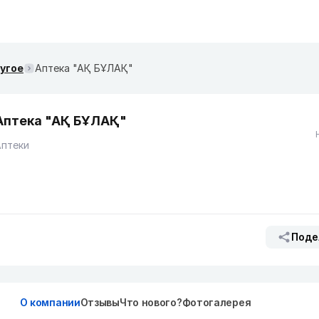
ругое
Аптека "АҚ БҰЛАҚ"
Аптека "АҚ БҰЛАҚ"
Аптеки
Поде
О компании
Отзывы
Что нового?
Фотогалерея