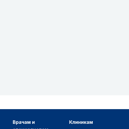
врачам и
клиникам