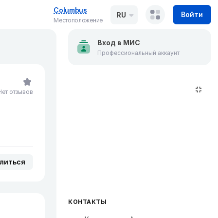
Columbus
Войти
RU
Местоположение
Вход в МИС
Профессиональный аккаунт
Нет отзывов
литься
КОНТАКТЫ