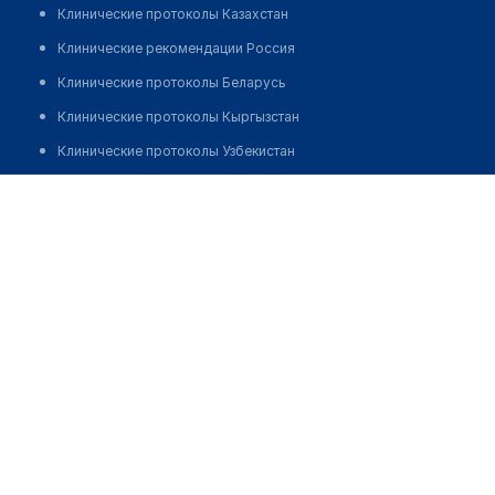
Клинические протоколы Казахстан
Клинические рекомендации Россия
Клинические протоколы Беларусь
Клинические протоколы Кыргызстан
Клинические протоколы Узбекистан
Клинические протоколы диагностики и лечения
Аптека №152
Обзоры мировой медицинской периодики
Заболевания: обзорные статьи
Новости здравоохранения
Медикаменты
Лабораторные показатели
Медицинские термины
Мобильные приложения
клиникам
МИС для клиники