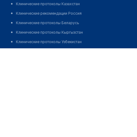
Клинические протоколы Казахстан
Клинические рекомендации Россия
Клинические протоколы Беларусь
Клинические протоколы Кыргызстан
Клинические протоколы Узбекистан
Клинические протоколы диагностики и лечения
Аптека №36 "ЮНИФАРМ"
Обзоры мировой медицинской периодики
Позвонить
Заболевания: обзорные статьи
Новости здравоохранения
Медикаменты
Лабораторные показатели
Медицинские термины
Мобильные приложения
клиникам
МИС для клиники