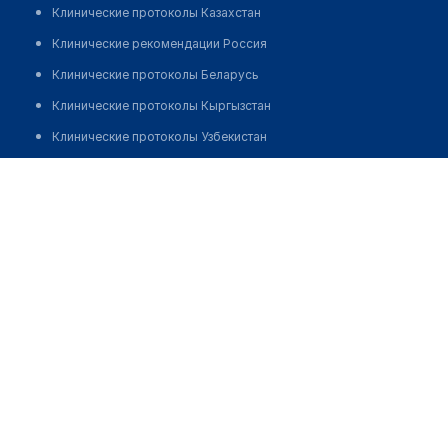
Клинические протоколы Казахстан
Клинические рекомендации Россия
Клинические протоколы Беларусь
Клинические протоколы Кыргызстан
Клинические протоколы Узбекистан
Клинические протоколы диагностики и лечения
Аптека №28 "ПЛАНЕТА ЗДОРОВЬЯ"
Обзоры мировой медицинской периодики
Позвонить
Заболевания: обзорные статьи
Новости здравоохранения
Медикаменты
Лабораторные показатели
Медицинские термины
Мобильные приложения
клиникам
МИС для клиники