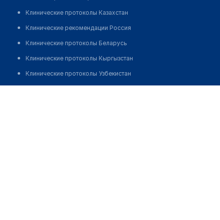
Клинические протоколы Казахстан
Клинические рекомендации Россия
Клинические протоколы Беларусь
Клинические протоколы Кыргызстан
Клинические протоколы Узбекистан
Клинические протоколы диагностики и лечения
Аптека на Пушкина 18
Обзоры мировой медицинской периодики
Позвонить
Заболевания: обзорные статьи
Новости здравоохранения
Медикаменты
Лабораторные показатели
Медицинские термины
Мобильные приложения
клиникам