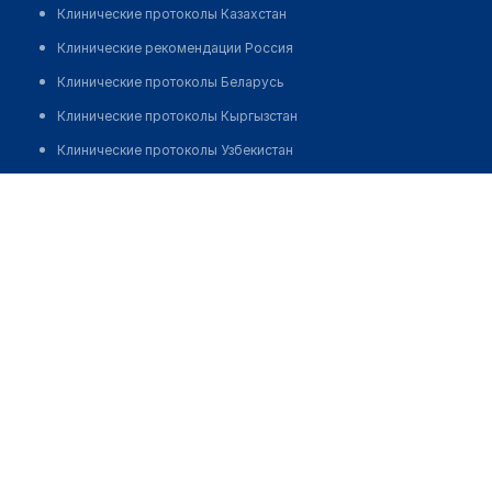
Клинические протоколы Казахстан
Клинические рекомендации Россия
Клинические протоколы Беларусь
Клинические протоколы Кыргызстан
Клинические протоколы Узбекистан
Клинические протоколы диагностики и лечения
Аптека "ЭКОТЕЛЬ"
Обзоры мировой медицинской периодики
Позвонить
Заболевания: обзорные статьи
Новости здравоохранения
Медикаменты
Лабораторные показатели
Медицинские термины
Мобильные приложения
клиникам
МИС для клиники