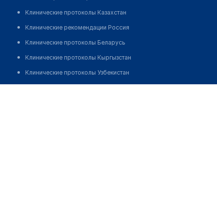
Клинические протоколы Казахстан
Клинические рекомендации Россия
Клинические протоколы Беларусь
Клинические протоколы Кыргызстан
Клинические протоколы Узбекистан
Клинические протоколы диагностики и лечения
Аптека на Ульянова 80
Обзоры мировой медицинской периодики
Позвонить
Заболевания: обзорные статьи
Новости здравоохранения
Медикаменты
Лабораторные показатели
Медицинские термины
Мобильные приложения
клиникам