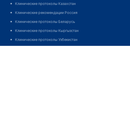
Клинические протоколы Казахстан
Клинические рекомендации Россия
Клинические протоколы Беларусь
Клинические протоколы Кыргызстан
Клинические протоколы Узбекистан
Клинические протоколы диагностики и лечения
Аптека "VAKSINA" на Бирлашган
Обзоры мировой медицинской периодики
Позвонить
Заболевания: обзорные статьи
Новости здравоохранения
Медикаменты
Лабораторные показатели
Медицинские термины
Мобильные приложения
клиникам
МИС для клиники