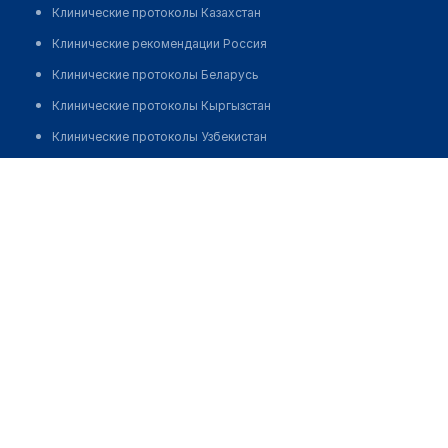
Клинические протоколы Казахстан
Клинические рекомендации Россия
Клинические протоколы Беларусь
Клинические протоколы Кыргызстан
Клинические протоколы Узбекистан
Клинические протоколы диагностики и лечения
Аптека "ECOPHARM"
Обзоры мировой медицинской периодики
Позвонить
Заболевания: обзорные статьи
Новости здравоохранения
Медикаменты
Лабораторные показатели
Медицинские термины
Мобильные приложения
клиникам
МИС для клиники