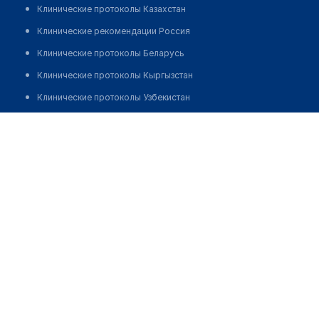
Клинические протоколы Казахстан
Клинические рекомендации Россия
Клинические протоколы Беларусь
Клинические протоколы Кыргызстан
Клинические протоколы Узбекистан
Клинические протоколы диагностики и лечения
Аптека "ФАРМАЦИЯ 21 ВЕК"
Обзоры мировой медицинской периодики
Позвонить
Заболевания: обзорные статьи
Новости здравоохранения
Медикаменты
Лабораторные показатели
Медицинские термины
Мобильные приложения
клиникам
МИС для клиники