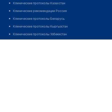
Клинические протоколы Казахстан
Клинические рекомендации Россия
Клинические протоколы Беларусь
Клинические протоколы Кыргызстан
Клинические протоколы Узбекистан
Клинические протоколы диагностики и лечения
Аптека "АЙБОЛИТ" на Махамбетова
Обзоры мировой медицинской периодики
Позвонить
Заболевания: обзорные статьи
Новости здравоохранения
Медикаменты
Лабораторные показатели
Медицинские термины
Мобильные приложения
клиникам
МИС для клиники