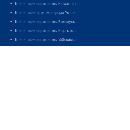
Клинические протоколы Казахстан
Клинические рекомендации Россия
Клинические протоколы Беларусь
Клинические протоколы Кыргызстан
Клинические протоколы Узбекистан
Клинические протоколы диагностики и лечения
Оптика "ВИЗИОН"
Обзоры мировой медицинской периодики
Позвонить
Заболевания: обзорные статьи
Новости здравоохранения
Медикаменты
Лабораторные показатели
Медицинские термины
Мобильные приложения
клиникам
МИС для клиники