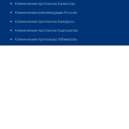
Клинические протоколы Казахстан
Клинические рекомендации Россия
Клинические протоколы Беларусь
Клинические протоколы Кыргызстан
Клинические протоколы Узбекистан
Клинические протоколы диагностики и лечения
Аптека на Кассина 2 (Каменка)
Обзоры мировой медицинской периодики
Заболевания: обзорные статьи
Новости здравоохранения
Медикаменты
Лабораторные показатели
Медицинские термины
Мобильные приложения
клиникам
МИС для клиники