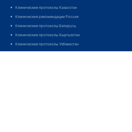
Клинические протоколы Казахстан
Клинические рекомендации Россия
Клинические протоколы Беларусь
Клинические протоколы Кыргызстан
Клинические протоколы Узбекистан
Клинические протоколы диагностики и лечения
Аптека на ул. Казахстан 91
Обзоры мировой медицинской периодики
Позвонить
Заболевания: обзорные статьи
Новости здравоохранения
Медикаменты
Лабораторные показатели
Медицинские термины
Мобильные приложения
клиникам