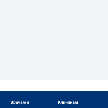
врачам и
клиникам