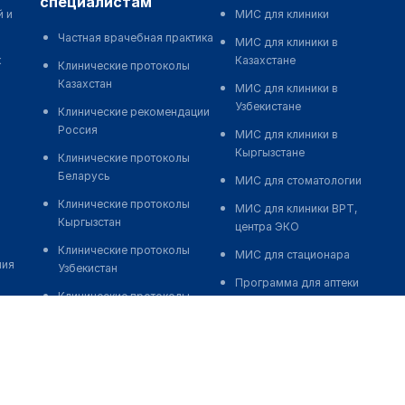
специалистам
й и
МИС для клиники
Частная врачебная практика
МИС для клиники в
к
Казахстане
Клинические протоколы
Казахстан
МИС для клиники в
Узбекистане
Клинические рекомендации
Россия
МИС для клиники в
Кыргызстане
Клинические протоколы
Беларусь
МИС для стоматологии
Клинические протоколы
МИС для клиники ВРТ,
Кыргызстан
центра ЭКО
Клинические протоколы
МИС для стационара
ния
Узбекистан
Программа для аптеки
Клинические протоколы
Автоматизация блока
диагностики и лечения
питания
Обзоры мировой
Реклама и продвижение
медицинской периодики
клиник
Заболевания: обзорные
Разработка сайта клиники