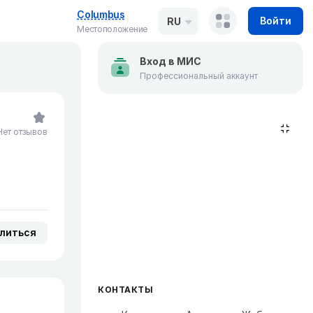
Columbus
Войти
RU
Местоположение
Вход в МИС
Профессиональный аккаунт
Нет отзывов
литься
КОНТАКТЫ