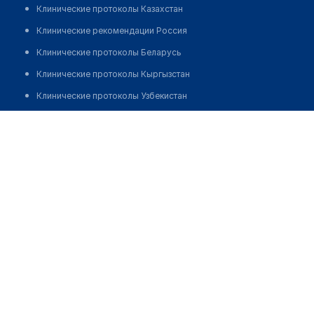
Клинические протоколы Казахстан
Клинические рекомендации Россия
Клинические протоколы Беларусь
Клинические протоколы Кыргызстан
Клинические протоколы Узбекистан
Клинические протоколы диагностики и лечения
Аптека №26 "ИСКАМЕД"
Обзоры мировой медицинской периодики
Позвонить
Заболевания: обзорные статьи
Новости здравоохранения
Медикаменты
Лабораторные показатели
Медицинские термины
Мобильные приложения
клиникам
МИС для клиники