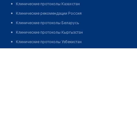
Клинические протоколы Казахстан
Клинические рекомендации Россия
Клинические протоколы Беларусь
Клинические протоколы Кыргызстан
Клинические протоколы Узбекистан
Клинические протоколы диагностики и лечения
Клинико-диагностическая лаборатория "ОЛИМП" на
Кутузова
Обзоры мировой медицинской периодики
Заболевания: обзорные статьи
Позвонить
Новости здравоохранения
Медикаменты
Лабораторные показатели
Медицинские термины
Мобильные приложения
клиникам
МИС для клиники