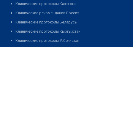
Клинические протоколы Казахстан
Клинические рекомендации Россия
Клинические протоколы Беларусь
Клинические протоколы Кыргызстан
Клинические протоколы Узбекистан
Клинические протоколы диагностики и лечения
Аптека "ПУЛЬС И К" на Сатпаева б/н
Обзоры мировой медицинской периодики
Заболевания: обзорные статьи
Новости здравоохранения
Медикаменты
Лабораторные показатели
Медицинские термины
Мобильные приложения
клиникам
МИС для клиники