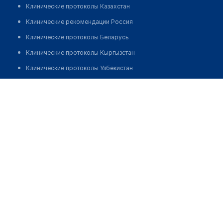
Клинические протоколы Казахстан
Клинические рекомендации Россия
Клинические протоколы Беларусь
Клинические протоколы Кыргызстан
Клинические протоколы Узбекистан
Клинические протоколы диагностики и лечения
Атека "ЭКОНОМЬ"
Обзоры мировой медицинской периодики
Позвонить
Заболевания: обзорные статьи
Новости здравоохранения
Медикаменты
Лабораторные показатели
Медицинские термины
Мобильные приложения
клиникам
МИС для клиники