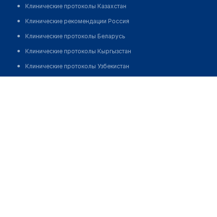
Клинические протоколы Казахстан
Клинические рекомендации Россия
Клинические протоколы Беларусь
Клинические протоколы Кыргызстан
Клинические протоколы Узбекистан
Клинические протоколы диагностики и лечения
Аптека №345 "ФАРМАЦИЯ"
Обзоры мировой медицинской периодики
Позвонить
Заболевания: обзорные статьи
Новости здравоохранения
Медикаменты
Лабораторные показатели
Медицинские термины
Мобильные приложения
клиникам
МИС для клиники