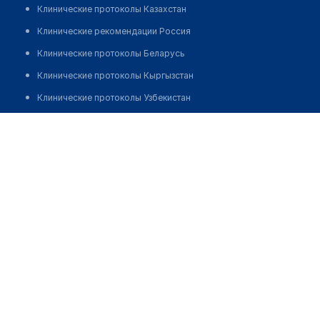
Клинические протоколы Казахстан
Клинические рекомендации Россия
Клинические протоколы Беларусь
Клинические протоколы Кыргызстан
Клинические протоколы Узбекистан
Клинические протоколы диагностики и лечения
Аптека "МИЛЛЕНИУМ" на Жубановых 285
Обзоры мировой медицинской периодики
Позвонить
Заболевания: обзорные статьи
Новости здравоохранения
Медикаменты
Лабораторные показатели
Медицинские термины
Мобильные приложения
клиникам
МИС для клиники