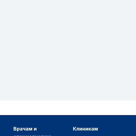
врачам и
клиникам