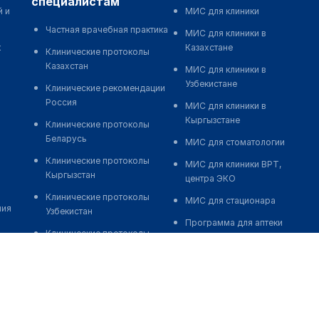
специалистам
й и
МИС для клиники
Частная врачебная практика
МИС для клиники в
к
Казахстане
Клинические протоколы
Казахстан
МИС для клиники в
Узбекистане
Клинические рекомендации
Россия
МИС для клиники в
Кыргызстане
Клинические протоколы
Беларусь
МИС для стоматологии
Клинические протоколы
МИС для клиники ВРТ,
Кыргызстан
центра ЭКО
Клинические протоколы
МИС для стационара
ния
Узбекистан
Программа для аптеки
Клинические протоколы
Автоматизация блока
диагностики и лечения
питания
Обзоры мировой
Реклама и продвижение
медицинской периодики
клиник
Заболевания: обзорные
Разработка сайта клиники