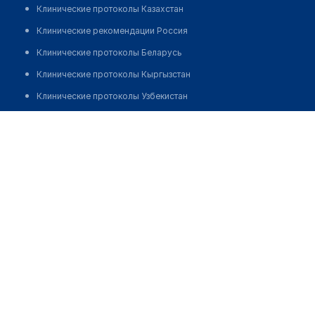
Клинические протоколы Казахстан
Клинические рекомендации Россия
Клинические протоколы Беларусь
Клинические протоколы Кыргызстан
Клинические протоколы Узбекистан
Клинические протоколы диагностики и лечения
Оптика №14
Обзоры мировой медицинской периодики
Позвонить
Заболевания: обзорные статьи
Новости здравоохранения
Медикаменты
Лабораторные показатели
Медицинские термины
Мобильные приложения
клиникам
МИС для клиники