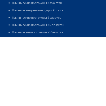
Клинические протоколы Казахстан
Клинические рекомендации Россия
Клинические протоколы Беларусь
Клинические протоколы Кыргызстан
Клинические протоколы Узбекистан
Клинические протоколы диагностики и лечения
Аптека "ДИЯН"
Обзоры мировой медицинской периодики
Позвонить
Заболевания: обзорные статьи
Новости здравоохранения
Медикаменты
Лабораторные показатели
Медицинские термины
Мобильные приложения
клиникам
МИС для клиники