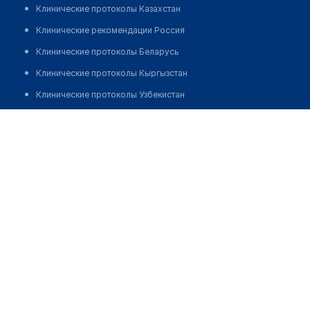
Клинические протоколы Казахстан
Клинические рекомендации Россия
Клинические протоколы Беларусь
Клинические протоколы Кыргызстан
Клинические протоколы Узбекистан
Клинические протоколы диагностики и лечения
Медицинская лаборатория "INVIVO"
Обзоры мировой медицинской периодики
Позвонить
Заболевания: обзорные статьи
Новости здравоохранения
Медикаменты
Лабораторные показатели
Медицинские термины
Мобильные приложения
клиникам
МИС для клиники