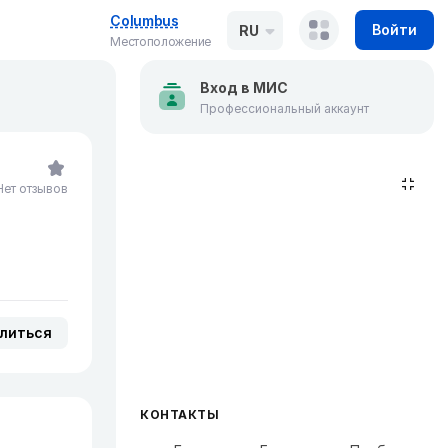
Columbus
Войти
RU
Местоположение
Вход в МИС
Профессиональный аккаунт
Нет отзывов
литься
КОНТАКТЫ