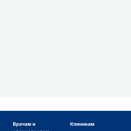
врачам и
клиникам