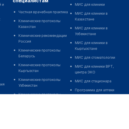
специалистам
й и
МИС для клиники
Частная врачебная практика
МИС для клиники в
к
Казахстане
Клинические протоколы
Казахстан
МИС для клиники в
Узбекистане
Клинические рекомендации
Россия
МИС для клиники в
Кыргызстане
Клинические протоколы
Беларусь
МИС для стоматологии
Клинические протоколы
МИС для клиники ВРТ,
Кыргызстан
центра ЭКО
Клинические протоколы
МИС для стационара
ния
Узбекистан
Программа для аптеки
Клинические протоколы
Автоматизация блока
диагностики и лечения
питания
Обзоры мировой
Реклама и продвижение
медицинской периодики
клиник
Заболевания: обзорные
Разработка сайта клиники